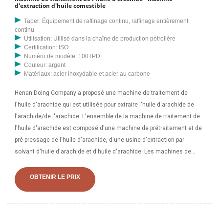
d'extraction d'huile comestible
Taper: Équipement de raffinage continu, raffinage entièrement
continu
Utilisation: Utilisé dans la chaîne de production pétrolière
Certification: ISO
Numéro de modèle: 100TPD
Couleur: argent
Matériaux: acier inoxydable et acier au carbone
Henan Doing Company a proposé une machine de traitement de
l'huile d'arachide qui est utilisée pour extraire l'huile d'arachide de
l'arachide/de l'arachide. L'ensemble de la machine de traitement de
l'huile d'arachide est composé d'une machine de prétraitement et de
pré-pressage de l'huile d'arachide, d'une usine d'extraction par
solvant d'huile d'arachide et d'huile d'arachide. Les machines de
processus d'extraction d'huile d'arachide/arachide adoptent la
technologie d'extraction d'huile d'arachide/arachide la plus avancée
OBTENIR LE PRIX
pour garantir un processus d'extraction d'huile d'arachide/arachide
brute à haute efficacité, économique et fiable. En coopération avec la
conception d'extraction d'huile par évaporation sous vide, la