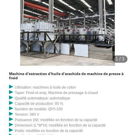
1
/
3
Machine d'extraction d'huile d'arachide de machine de presse à
froid
Utilisation: machines à huile de coton
Taper: Froid et amp; Machine de pressage à chaud
Qualité automatique: automatique
Capacité de production: 95 %
Numéro de modèle: QIYI-100
Tension: 380 V
Puissance (W): modifiée en fonction de la capacité
Dimension (L*W*H): modifiée en fonction de la capacité
Poids: modifiée en fonction de la capacité