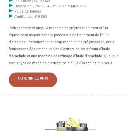
Puissance ( W): 22 kW
Dimension (L*W*H): 48 m*12 M*15 M(30TPD)
Poids: 10 tonnes
Certification: CE ISO
Prétraitement et amp; La machine de prépressage n’est qu’un
équipement majeur dans le processus de traitement de l’huile
d’arachide. Prétraitement et amp; machine de pré-pressage, nous
fournissons également un plan d'extraction par solvant d'huile
d'arachide et une machine de raffinage d'huile d'arachide. Quel que
soit le type de machine d'extraction d'huile d'arachide que vous
souhaitez acheter, vous pouvez tous en trouver une idéale. La
machine d'extraction d'huile d'arachide à vis est largement utilisée
OBTENIR LE PRIX
dans les usines pétrolières moyennes et grandes. Brève introduction
L'expulseur d'huile à vis est une sorte de grand machine de prépresse
continue et presse en Chine, largement utilisée pour presser les
graines oléagineuses à haute teneur en huile, telles que les graines
de coton, les graines d'arachide, les graines de tournesol, les graines
de colza, etc.