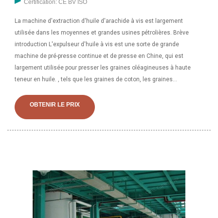
Certification: CE BV ISO
La machine d'extraction d'huile d'arachide à vis est largement
utilisée dans les moyennes et grandes usines pétrolières. Brève
introduction L'expulseur d'huile à vis est une sorte de grande
machine de pré-presse continue et de presse en Chine, qui est
largement utilisée pour presser les graines oléagineuses à haute
teneur en huile. , tels que les graines de coton, les graines
d'arachide, les graines de tournesol, les graines de colza, etc. Avec
cet ensemble complet de machines d'extraction d'huile d'arachide
OBTENIR LE PRIX
(presse à vis), vous pouvez facilement surmonter les problèmes
rencontrés dans les méthodes ou processus traditionnels de
fabrication d'huile. C'est le meilleur choix pour les agriculteurs, les
ateliers ménagers et les hommes d'affaires qui sont sur le point
d'investir pour la première fois dans la transformation de l'huile de
cuisson.