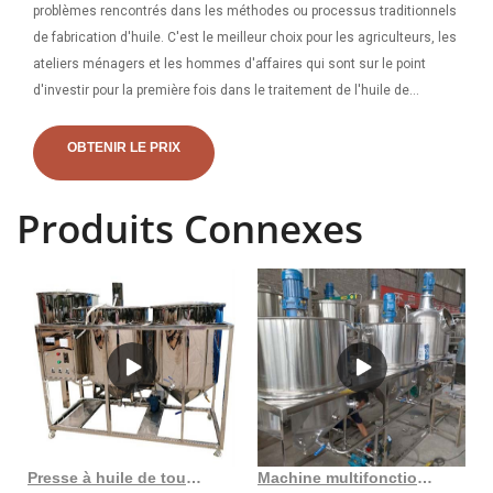
problèmes rencontrés dans les méthodes ou processus traditionnels
de fabrication d'huile. C'est le meilleur choix pour les agriculteurs, les
ateliers ménagers et les hommes d'affaires qui sont sur le point
d'investir pour la première fois dans le traitement de l'huile de
cuisson. Fabricants de machines d'extraction d'huile d'arachide,
vente de machines de traitement d'huile d'arachide, machines de
OBTENIR LE PRIX
fabrication d'huile d'arachide et fourniture de diverses huiles
d'arachide. solutions pour usines de broyage. Usine d’extraction par
Produits Connexes
solvant d’huile d’arachide. Machine de raffinage d'huile d'arachide de
type lot 1-10tpd. Usine de raffinage d'huile d'arachide.
Presse à huile de tournesol 2023 Allemagne au Burundi
Machine multifonctionnelle de presse à huile de ricin de sésame au Sénégal