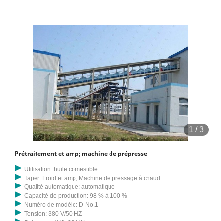
condensation de solvants et le système de récupération des gaz
résiduaires, les machines de processus d'extraction d'huile
d'arachide peuvent obtenir des arachides brutes.
1
/
3
Prétraitement et amp; machine de prépresse
Utilisation: huile comestible
Taper: Froid et amp; Machine de pressage à chaud
Qualité automatique: automatique
Capacité de production: 98 % à 100 %
Numéro de modèle: D-No.1
Tension: 380 V/50 HZ