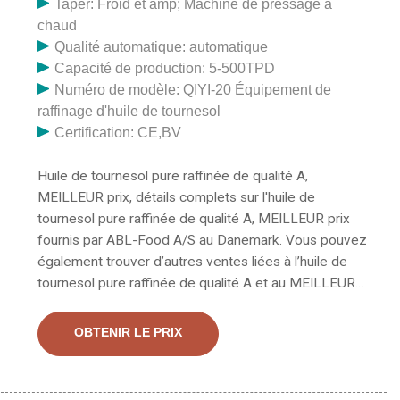
Taper: Froid et amp; Machine de pressage à
chaud
Qualité automatique: automatique
Capacité de production: 5-500TPD
Numéro de modèle: QIYI-20 Équipement de
raffinage d'huile de tournesol
Certification: CE,BV
Huile de tournesol pure raffinée de qualité A,
MEILLEUR prix, détails complets sur l'huile de
tournesol pure raffinée de qualité A, MEILLEUR prix
fournis par ABL-Food A/S au Danemark. Vous pouvez
également trouver d’autres ventes liées à l’huile de
tournesol pure raffinée de qualité A et au MEILLEUR
prix. Huile de tournesol raffinée à vendre 5412630 -
Produits à base d'huile de tournesol raffinée fabriqués
OBTENIR LE PRIX
en Thaïlande, fabricant danois. Numéro de modèle :
5412630 Nom du produit : Huile de tournesol raffinée
Origine du produit : Thaïlande Norme : GRADE A Nom