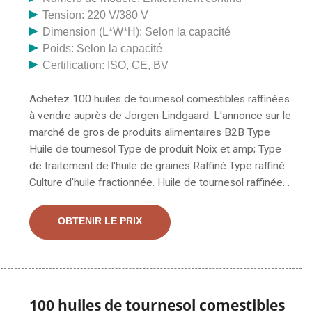
Tension: 220 V/380 V
Dimension (L*W*H): Selon la capacité
Poids: Selon la capacité
Certification: ISO, CE, BV
Achetez 100 huiles de tournesol comestibles raffinées
à vendre auprès de Jorgen Lindgaard. L'annonce sur le
marché de gros de produits alimentaires B2B Type
Huile de tournesol Type de produit Noix et amp; Type
de traitement de l'huile de graines Raffiné Type raffiné
Culture d'huile fractionnée. Huile de tournesol raffinée,
huile de tournesol raffinée, 100 huiles de tournesol
comestibles raffinées à vendre, huile de cuisson de
OBTENIR LE PRIX
tournesol, huile de tournesol européenne du
fournisseur ou du fabricant d'huile de tournesol-
ENGTHAI GLOBAL TRADE CO., LTD.
100 huiles de tournesol comestibles