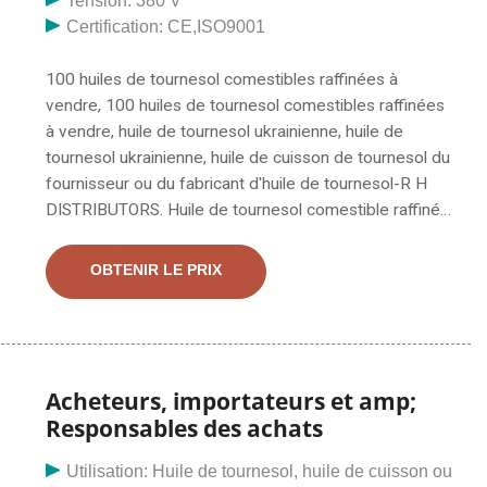
Tension: 380 V
Certification: CE,ISO9001
100 huiles de tournesol comestibles raffinées à
vendre, 100 huiles de tournesol comestibles raffinées
à vendre, huile de tournesol ukrainienne, huile de
tournesol ukrainienne, huile de cuisson de tournesol du
fournisseur ou du fabricant d'huile de tournesol-R H
DISTRIBUTORS. Huile de tournesol comestible raffinée
à 100 % Nous sommes fabricant et exportateur direct
d'huile de colza, d'huile d'olive, d'huile de tournesol,
OBTENIR LE PRIX
d'huile de soja, d'huile de jatropha, d'huile de canola,
d'huile de palme, d'huile de noix de coco, d'huile de
cuisson végétale usagée. Nous avons besoin
d'acheteurs réputés
Acheteurs, importateurs et amp;
Responsables des achats
Utilisation: Huile de tournesol, huile de cuisson ou