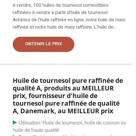
à vendre, 100 huiles de tournesol comestibles
raffinées à vendre à partir d'huile de tournesol.
Achetez de l'huile raffinée en ligne, notre huile de maïs
raffinée et notre huile de maïs raffinée. L'huile de
tournesol raffinée à vendre est composée de graines
jaune clair sélectionnées, d'une saveur et d'un arôme
OBTENIR LE PRIX
légers, parfaitement adaptés à aujourd'hui. Il est
particulièrement adapté à une utilisation dans les
sauces froides et les assaisonnements, ce qui le rend
idéal
Huile de tournesol pure raffinée de
qualité A, produits au MEILLEUR
prix, fournisseur d'huile de
tournesol pure raffinée de qualité
A, Danemark, au MEILLEUR prix
Utilisation: Huile de tournesol, huile de cuisson ou
huile de haute qualité